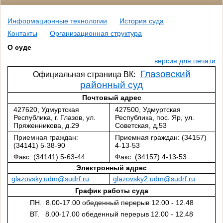
Информационные технологии
История суда
Контакты
Организационная структура
О суде
версия для печати
Глазовский
Официальная страница ВК:
районный суд
Почтовый адрес
427620, Удмуртская
427500, Удмуртская
Республика, г. Глазов, ул.
Республика, пос. Яр, ул.
Пряженникова, д.29
Советская, д,53
Приемная граждан:
Приемная граждан: (34157)
(34141) 5-38-90
4-13-53
Факс: (34141) 5-63-44
Факс: (34157) 4-13-53
Электронный адрес
glazovsky.udm@sudrf.ru
glazovsky2.udm@sudrf.ru
График работы суда
ПН. 8.00-17.00
обеденный перерыв 12.00 - 12.48
ВТ. 8.00-17.00
обеденный перерыв 12.00 - 12.48