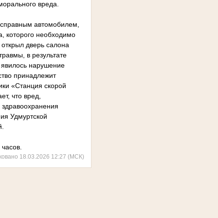
морального вреда.
исправным автомобилем,
а, которого необходимо
 открыл дверь салона
травмы, в результате
я явилось нарушение
ство принадлежит
ки «Станция скорой
т, что вред,
 здравоохранения
ия Удмуртской
й.
 часов.
ковано 18.03.2026 12:27 (МСК)