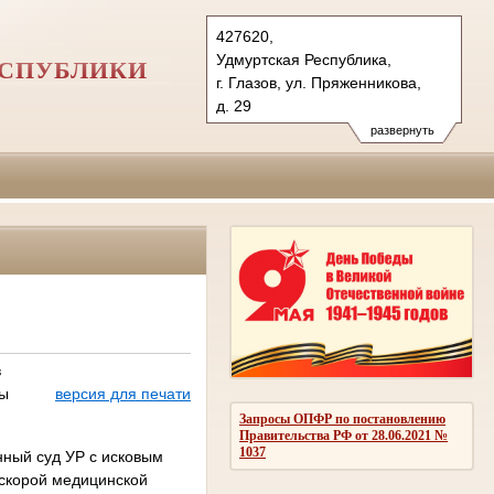
427620,
Удмуртская Республика,
ЕСПУБЛИКИ
г. Глазов, ул. Пряженникова,
д. 29
427500, пос. Яр, ул. Советская,
развернуть
д. 53
Тел.: (34141) 5-63-44,
(34157) 4-13-53
glazovsky.udm@sudrf.ru
glazovsky2.udm@sudrf.ru
в
ны
версия для печати
Запросы ОПФР по постановлению
Правительства РФ от 28.06.2021 №
1037
нный суд УР с исковым
скорой медицинской