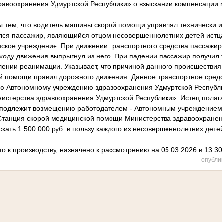
авоохранения Удмуртской Республики» о взыскании компенсации 
 тем, что водитель машины скорой помощи управлял технически 
ился пассажир, являющийся отцом несовершеннолетних детей истц
нское учреждение. При движении транспортного средства пассажир
ходу движения выпрыгнул из него. При падении пассажир получил 
елении реанимации. Указывает, что причиной данного происшестви
 помощи правил дорожного движения. Данное транспортное сред
ю Автономному учреждению здравоохранения Удмуртской Республи
стерства здравоохранения Удмуртской Республики». Истец полагае
 подлежит возмещению работодателем - Автономным учреждением
Станция скорой медицинской помощи Министерства здравоохранен
скать 1 500 000 руб. в пользу каждого из несовершеннолетних дете
о к производству, назначено к рассмотрению на 05.03.2026 в 13.30
опубли