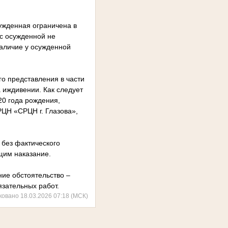
ужденная ограничена в
 с осужденной не
наличие у осужденной
 представления в части
 иждивении. Как следует
20 года рождения,
РЦН «СРЦН г. Глазова»,
 без фактического
щим наказание.
ние обстоятельство –
язательных работ.
ковано 18.03.2026 07:18 (МСК)