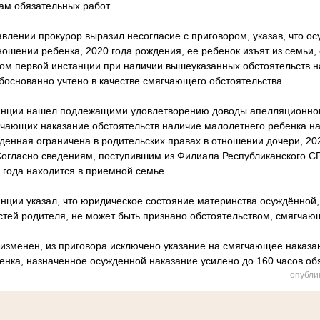
ам обязательных работ.
влении прокурор выразил несогласие с приговором, указав, что ос
ношении ребенка, 2020 года рождения, ее ребенок изъят из семьи,
дом первой инстанции при наличии вышеуказанных обстоятельств 
боснованно учтено в качестве смягчающего обстоятельства.
анции нашел подлежащими удовлетворению доводы апелляционного
гчающих наказание обстоятельств наличие малолетнего ребенка на
денная ограничена в родительских правах в отношении дочери, 20
 Согласно сведениям, поступившим из Филиала Республиканского С
 года находится в приемной семье.
нции указал, что юридическое состояние материнства осуждённой,
тей родителя, не может быть признано обстоятельством, смягчаю
 изменен, из приговора исключено указание на смягчающее наказа
енка, назначенное осужденной наказание усилено до 160 часов об
опубли