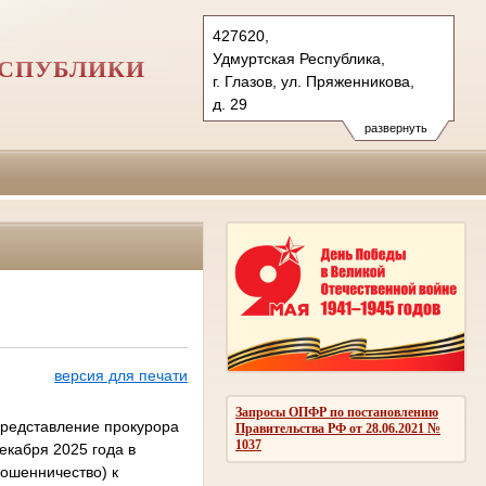
427620,
Удмуртская Республика,
ЕСПУБЛИКИ
г. Глазов, ул. Пряженникова,
д. 29
427500, пос. Яр, ул. Советская,
развернуть
д. 53
Тел.: (34141) 5-63-44,
(34157) 4-13-53
glazovsky.udm@sudrf.ru
glazovsky2.udm@sudrf.ru
версия для печати
Запросы ОПФР по постановлению
представление прокурора
Правительства РФ от 28.06.2021 №
1037
екабря 2025 года в
мошенничество) к