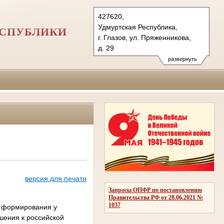
427620,
Удмуртская Республика,
ЕСПУБЛИКИ
г. Глазов, ул. Пряженникова,
д. 29
427500, пос. Яр, ул. Советская,
развернуть
д. 53
Тел.: (34141) 5-63-44,
(34157) 4-13-53
glazovsky.udm@sudrf.ru
glazovsky2.udm@sudrf.ru
версия для печати
Запросы ОПФР по постановлению
Правительства РФ от 28.06.2021 №
1037
ю формирования у
шения к российской