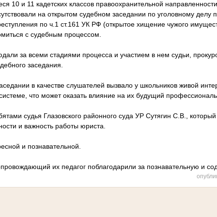
еся 10 и 11 кадетских классов правоохранительной направленно
сутствовали на открытом судебном заседании по уголовному делу 
ступления по ч.1 ст.161 УК РФ (открытое хищение чужого имущест
миться с судебным процессом.
дали за всеми стадиями процесса и участием в нем судьи, прокур
удебного заседания.
аседании в качестве слушателей вызвало у школьников живой инте
 системе, что может оказать влияние на их будущий профессионал
тами судья Глазовского районного суда УР Сутягин С.В., который
ности и важность работы юриста.
ресной и познавательной.
опровождающий их педагог поблагодарили за познавательную и со
опубли