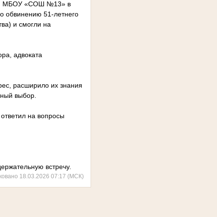
сти МБОУ «СОШ №13» в
по обвинению 51-летнего
ва) и смогли на
ора, адвоката
рес, расширило их знания
ьный выбор.
 ответил на вопросы
держательную встречу.
ковано 18.03.2026 07:17 (МСК)