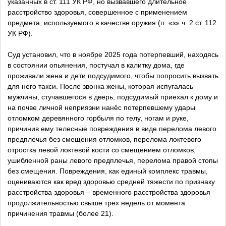
указанных в ст. 111 УК РФ, но вызвавшего длительное
расстройство здоровья, совершенное с применением
предмета, используемого в качестве оружия (п. «з» ч. 2 ст. 112
УК РФ).
Суд установил, что в ноябре 2025 года потерпевший, находясь
в состоянии опьянения, постучал в калитку дома, где
проживали жена и дети подсудимого, чтобы попросить вызвать
для него такси. После звонка жены, которая испугалась
мужчины, стучавшегося в дверь, подсудимый приехал к дому и
на почве личной неприязни нанёс потерпевшему удары
отломком деревянного горбыля по телу, ногам и руке,
причинив ему телесные повреждения в виде перелома левого
предплечья без смещения отломков, перелома локтевого
отростка левой локтевой кости со смещением отломков,
ушибленной раны левого предплечья, перелома правой стопы
без смещения. Повреждения, как единый комплекс травмы,
оцениваются как вред здоровью средней тяжести по признаку
расстройства здоровья – временного расстройства здоровья
продолжительностью свыше трех недель от момента
причинения травмы (более 21).